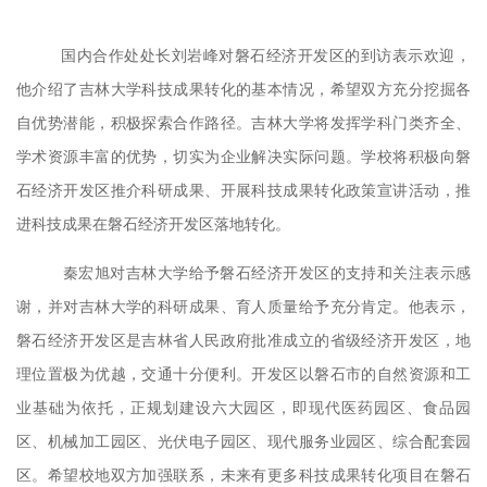
国内合作处处长刘岩峰对
磐石经济开发区
的到访表示欢迎，
他介绍了吉林大学科技成果转化的基本情况，希望双方充分挖掘各
自优势潜能，积极探索合作路径。吉林大学将发挥学科门类齐全、
学术资源丰富的优势，切实为企业解决实际问题。学校将积极向
磐
石经济开发区
推介科研成果、开展科技成果转化政策宣讲活动，推
进科技成果在
磐石经济开发区
落地转化。
秦宏旭
对吉林大学给予
磐石经济开发区
的支持和关注表示感
谢，并对吉林大学的科研成果、育人质量给予充分肯定。
他
表示，
磐石经济开发区是
吉林省人民政府批准成立的省级经济开发区，地
理位置极为优越，交通十分便利
。
开发区以磐石市的自然资源和工
业基础为依托，
正
规划建设六大园区，即现代医药园区、食品园
区、机械加工园区、光伏电子园区、现代服务业园区、综合配套园
区。希望校地双方加强联系，未来有更多科技成果转化项目在
磐石